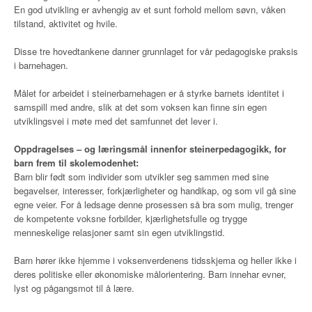
En god utvikling er avhengig av et sunt forhold mellom søvn, våken
tilstand, aktivitet og hvile.
Disse tre hovedtankene danner grunnlaget for vår pedagogiske praksis
i barnehagen.
Målet for arbeidet i steinerbarnehagen er å styrke barnets identitet i
samspill med andre, slik at det som voksen kan finne sin egen
utviklingsvei i møte med det samfunnet det lever i.
Oppdragelses – og læringsmål innenfor steinerpedagogikk, for
barn frem til skolemodenhet:
Barn blir født som individer som utvikler seg sammen med sine
begavelser, interesser, forkjærligheter og handikap, og som vil gå sine
egne veier. For å ledsage denne prosessen så bra som mulig, trenger
de kompetente voksne forbilder, kjærlighetsfulle og trygge
menneskelige relasjoner samt sin egen utviklingstid.
Barn hører ikke hjemme i voksenverdenens tidsskjema og heller ikke i
deres politiske eller økonomiske målorientering. Barn innehar evner,
lyst og pågangsmot til å lære.