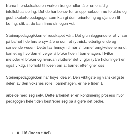
Barna i førskolealderen verken trenger eller tåler en ensidig
intellektualisering. Det de har behov for er oppmerksomme foreldre og
godt skolerte pedagoger som kan gi dem orientering og sjansen til
læring, slik at de kan finne sin egen vei.
Steinerpedagogikken er redskapet vårt. Det grunnleggende er at vi ser
på barnet i de første syv årene som et rytmisk, etterlignende og
sansende vesen. Dette tas hensyn til når vi former omgivelsene rundt
barnet og hvordan vi velger å bruke tiden i barnehagen. Hvilke
metoder vi bruker og hvordan viutfører det vi gjør (våre holdninger) er
også viktig, i forhold til ideen om at barnet etterligner oss.
Steinerpedagogikken har høye idealer. Den viktigste og vanskeligste
delen av den voksnes rolle i barnehagen, er hele tiden å
arbeide med seg selv. Dette arbeidet er en kontinuerlig prosess hvor
pedagogen hele tiden bestreber seg på å gjøre det bedre.
#1116 (ingen tittel)