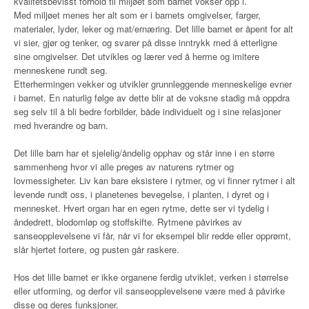
kvalitetsbevisst forhold til miljøet som barnet vokser opp i.
Med miljøet menes her alt som er i barnets omgivelser, farger,
materialer, lyder, leker og mat/ernæring. Det lille barnet er åpent for alt
vi sier, gjør og tenker, og svarer på disse inntrykk med å etterligne
sine omgivelser. Det utvikles og lærer ved å herme og imitere
menneskene rundt seg.
Etterhermingen vekker og utvikler grunnleggende menneskelige evner
i barnet. En naturlig følge av dette blir at de voksne stadig må oppdra
seg selv til å bli bedre forbilder, både individuelt og i sine relasjoner
med hverandre og barn.
Det lille barn har et sjelelig/åndelig opphav og står inne i en større
sammenheng hvor vi alle preges av naturens rytmer og
lovmessigheter. Liv kan bare eksistere i rytmer, og vi finner rytmer i alt
levende rundt oss, i planetenes bevegelse, i planten, i dyret og i
mennesket. Hvert organ har en egen rytme, dette ser vi tydelig i
åndedrett, blodomløp og stoffskifte. Rytmene påvirkes av
sanseopplevelsene vi får, når vi for eksempel blir redde eller opprømt,
slår hjertet fortere, og pusten går raskere.
Hos det lille barnet er ikke organene ferdig utviklet, verken i størrelse
eller utforming, og derfor vil sanseopplevelsene være med å påvirke
disse og deres funksjoner.