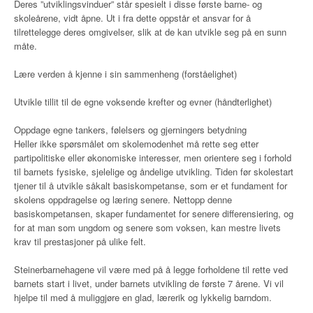
Deres ”utviklingsvinduer” står spesielt i disse første barne- og
skoleårene, vidt åpne. Ut i fra dette oppstår et ansvar for å
tilrettelegge deres omgivelser, slik at de kan utvikle seg på en sunn
måte.
Lære verden å kjenne i sin sammenheng (forståelighet)
Utvikle tillit til de egne voksende krefter og evner (håndterlighet)
Oppdage egne tankers, følelsers og gjerningers betydning
Heller ikke spørsmålet om skolemodenhet må rette seg etter
partipolitiske eller økonomiske interesser, men orientere seg i forhold
til barnets fysiske, sjelelige og åndelige utvikling. Tiden før skolestart
tjener til å utvikle såkalt basiskompetanse, som er et fundament for
skolens oppdragelse og læring senere. Nettopp denne
basiskompetansen, skaper fundamentet for senere differensiering, og
for at man som ungdom og senere som voksen, kan mestre livets
krav til prestasjoner på ulike felt.
Steinerbarnehagene vil være med på å legge forholdene til rette ved
barnets start i livet, under barnets utvikling de første 7 årene. Vi vil
hjelpe til med å muliggjøre en glad, lærerik og lykkelig barndom.