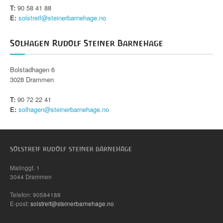
T:
90 58 41 88
E:
solstreif@steinerbarnehage.no
Solhagen Rudolf Steiner Barnehage
Bolstadhagen 6
3028 Drammen
T:
90 72 22 41
E:
solhagen@steinerbarnehage.no
SOLSTREIF RUDOLF STEINER BARNEHAGE
Malinggt. 1
3044 Drammen
Telefon: 90584188
E-post:
solstreif@steinerbarnehage.no