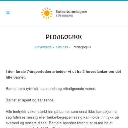
Avdelinger
Avdelinger
Avdeling Vuggestua
Avdeling Revungene
Pedagogikk
Avdeling Dvergene
Avdeling Bjørnungene
Hovedside
Om oss
Pedagogikk
Avdeling Alvene
Avdeling Ulvehiet
I den første 7-årsperioden arbeider vi ut fra 3 hovedtanker om det
lille barnet:
Barnet som rytmisk, sansende og etterlignende vesen.
Barnet er åpent og sansende.
Alle inntrykk virker sterkt inn på barnet som ennå ikke kan skjerme
seg følelsesmessig eller tanke/begrepsmessig kan holde inntrykk på
avstand og sortere disse. Barnets åpenhet fører til at vi må ha et